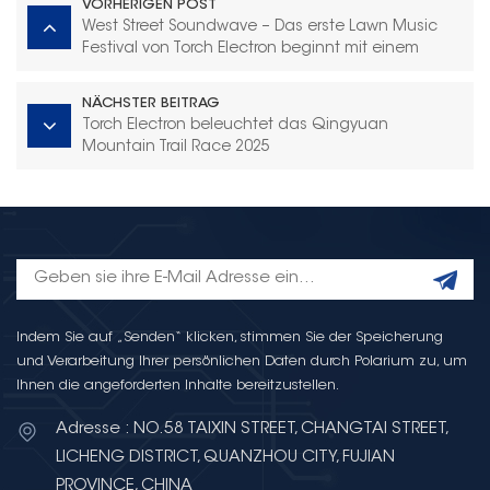
VORHERIGEN POST
West Street Soundwave – Das erste Lawn Music
Festival von Torch Electron beginnt mit einem
Knall!
NÄCHSTER BEITRAG
Torch Electron beleuchtet das Qingyuan
Mountain Trail Race 2025
Indem Sie auf „Senden“ klicken, stimmen Sie der Speicherung
und Verarbeitung Ihrer persönlichen Daten durch Polarium zu, um
Ihnen die angeforderten Inhalte bereitzustellen.
Adresse : NO.58 TAIXIN STREET, CHANGTAI STREET,
LICHENG DISTRICT, QUANZHOU CITY, FUJIAN
PROVINCE, CHINA