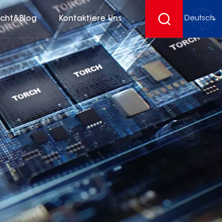
icht&Blog
Kontaktiere Uns
Deutsch
English
français
Deutsch
español
русский