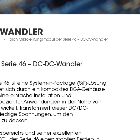
-WANDLER
)
Torch Mikroleistungsmodul der Serie 46 – DC-DC-Wandler
 Serie 46 – DC-DC-Wandler
ie 46 ist eine System-in-Package (SiP)-Lösung
et sich durch ein kompaktes BGA-Gehäuse
ne einfache Installation und
Speziell für Anwendungen in der Nähe von
twickelt, transformiert dieser DC/DC-
niedrige Spannungen, um den
e zu decken.
bereichs und seiner exzellenten
L der Serie 46 einen stabilen Betrieb in