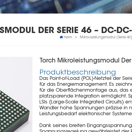
MODUL DER SERIE 46 – DC-DC
heim
Mikro-Leistungsmodul (Serie 46
Torch Mikroleistungsmodul Der
Produktbeschreibung
Das Point-of-Load (POL)-Netzteil der Ser
für das Energiemanagement. Es zeichn
für die Oberflächenmontage aus, das ei
platzsparende Integration ermöglicht. 
LSIs (Large-Scale Integrated Circuits) en
Wandler hohe Spannungen präzise in 
Leistungsbedarf elektronischer System
Dank seines breiten Eingangsspannungs
Spannungsregelung gewährleistet der PO