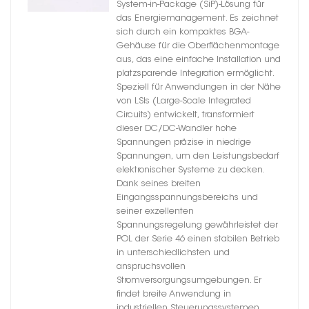
System-in-Package (SiP)-Lösung für
das Energiemanagement. Es zeichnet
sich durch ein kompaktes BGA-
Gehäuse für die Oberflächenmontage
aus, das eine einfache Installation und
platzsparende Integration ermöglicht.
Speziell für Anwendungen in der Nähe
von LSIs (Large-Scale Integrated
Circuits) entwickelt, transformiert
dieser DC/DC-Wandler hohe
Spannungen präzise in niedrige
Spannungen, um den Leistungsbedarf
elektronischer Systeme zu decken.
Dank seines breiten
Eingangsspannungsbereichs und
seiner exzellenten
Spannungsregelung gewährleistet der
POL der Serie 46 einen stabilen Betrieb
in unterschiedlichsten und
anspruchsvollen
Stromversorgungsumgebungen. Er
findet breite Anwendung in
industriellen Steuerungssystemen,