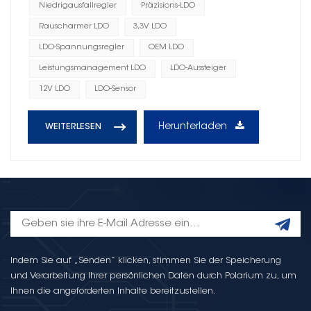
Niedrigausfallregler
Präzisions-LDO
Rauscharmer LDO
3,3V LDO
LDO-Spannungsregler
OEM LDO
Leistungsmanagement LDO
LDO-Aussteiger
12V LDO
LDO-Sensor
Herunterladen
WEITERLESEN
Indem Sie auf „Senden“ klicken, stimmen Sie der Speicherung
und Verarbeitung Ihrer persönlichen Daten durch Polarium zu, um
Ihnen die angeforderten Inhalte bereitzustellen.