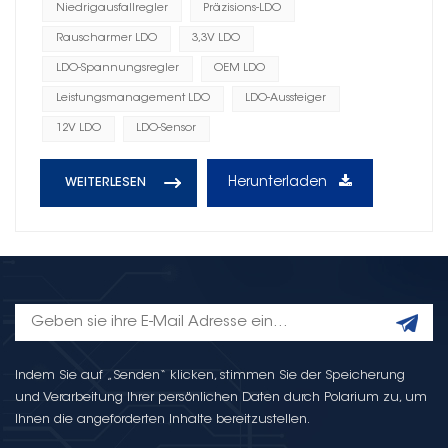
Niedrigausfallregler
Präzisions-LDO
Rauscharmer LDO
3,3V LDO
LDO-Spannungsregler
OEM LDO
Leistungsmanagement LDO
LDO-Aussteiger
12V LDO
LDO-Sensor
Herunterladen
WEITERLESEN
Indem Sie auf „Senden“ klicken, stimmen Sie der Speicherung
und Verarbeitung Ihrer persönlichen Daten durch Polarium zu, um
Ihnen die angeforderten Inhalte bereitzustellen.