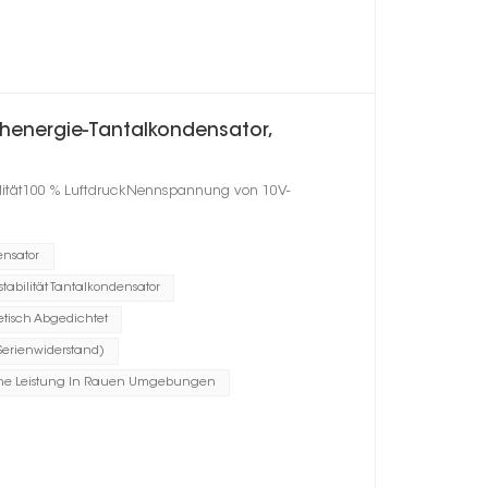
henergie-Tantalkondensator,
ilität100 % LuftdruckNennspannung von 10V-
ensator
tabilität Tantalkondensator
tisch Abgedichtet
Serienwiderstand)
he Leistung In Rauen Umgebungen