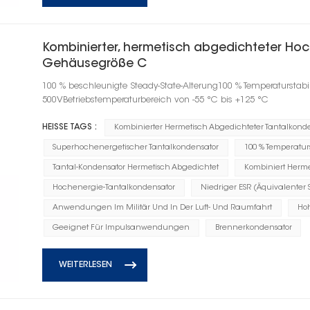
Kombinierter, hermetisch abgedichteter Hoc
Gehäusegröße C
100 % beschleunigte Steady-State-Alterung100 % Temperaturstab
500VBetriebstemperaturbereich von -55 °C bis +125 °C
HEISSE TAGS :
Kombinierter Hermetisch Abgedichteter Tantalkond
Superhochenergetischer Tantalkondensator
100 % Temperaturs
Tantal-Kondensator Hermetisch Abgedichtet
Kombiniert Herme
Hochenergie-Tantalkondensator
Niedriger ESR (Äquivalenter 
Anwendungen Im Militär Und In Der Luft- Und Raumfahrt
Ho
Geeignet Für Impulsanwendungen
Brennerkondensator
WEITERLESEN