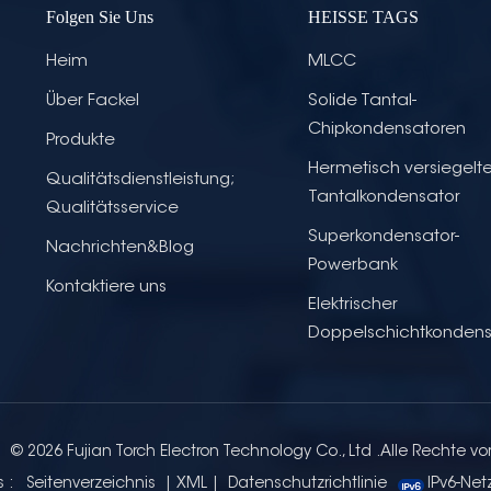
Folgen Sie Uns
HEISSE TAGS
Heim
MLCC
Über Fackel
Solide Tantal-
Chipkondensatoren
Produkte
Hermetisch versiegelte
Qualitätsdienstleistung;
Tantalkondensator
Qualitätsservice
Superkondensator-
Nachrichten&Blog
Powerbank
Kontaktiere uns
Elektrischer
Doppelschichtkondens
© 2026 Fujian Torch Electron Technology Co., Ltd .Alle Rechte vo
s :
Seitenverzeichnis
|
XML
|
Datenschutzrichtlinie
IPv6-Net