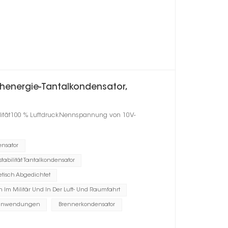
henergie-Tantalkondensator,
ilität100 % LuftdruckNennspannung von 10V-
ensator
tabilität Tantalkondensator
tisch Abgedichtet
m Militär Und In Der Luft- Und Raumfahrt
sanwendungen
Brennerkondensator