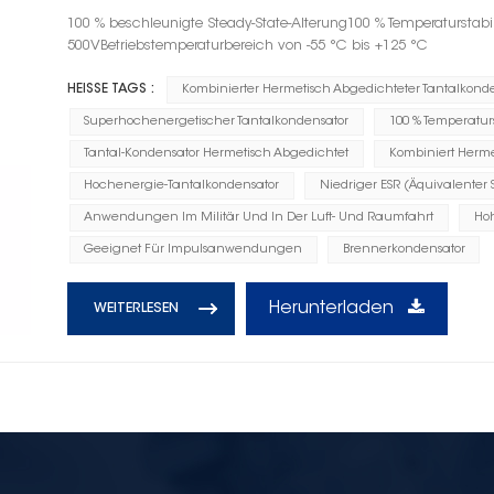
100 % beschleunigte Steady-State-Alterung100 % Temperaturstab
500VBetriebstemperaturbereich von -55 °C bis +125 °C
HEISSE TAGS :
Kombinierter Hermetisch Abgedichteter Tantalkond
Superhochenergetischer Tantalkondensator
100 % Temperaturs
Tantal-Kondensator Hermetisch Abgedichtet
Kombiniert Herme
Hochenergie-Tantalkondensator
Niedriger ESR (Äquivalenter 
Anwendungen Im Militär Und In Der Luft- Und Raumfahrt
Ho
Geeignet Für Impulsanwendungen
Brennerkondensator
Herunterladen
WEITERLESEN