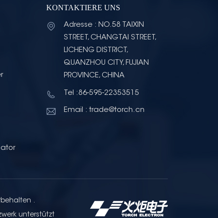
KONTAKTIERE UNS
Adresse : NO.58 TAIXIN
STREET, CHANGTAI STREET,
LICHENG DISTRICT,
QUANZHOU CITY, FUJIAN
r
PROVINCE, CHINA
Tel :86-595-22353515
Email : trade@torch.cn
ator
rbehalten .
zwerk unterstützt