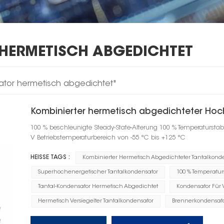
HERMETISCH ABGEDICHTET
ator hermetisch abgedichtet"
Kombinierter hermetisch abgedichteter Hoc
100 % beschleunigte Steady-State-Alterung 100 % Temperatursta
V Betriebstemperaturbereich von -55 °C bis +125 °C
HEISSE TAGS :
Kombinierter Hermetisch Abgedichteter Tantalkond
Superhochenergetischer Tantalkondensator
100 % Temperaturs
Tantal-Kondensator Hermetisch Abgedichtet
Kondensator Für 
Hermetisch Versiegelter Tantalkondensator
Brennerkondensat