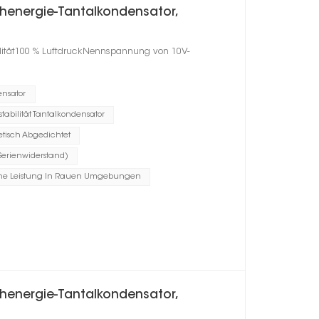
henergie-Tantalkondensator,
ilität100 % LuftdruckNennspannung von 10V-
ensator
tabilität Tantalkondensator
tisch Abgedichtet
Serienwiderstand)
he Leistung In Rauen Umgebungen
henergie-Tantalkondensator,