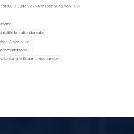
ilität100 % LuftdruckNennspannung von 10V-
ensator
tabilität Tantalkondensator
tisch Abgedichtet
Serienwiderstand)
he Leistung In Rauen Umgebungen