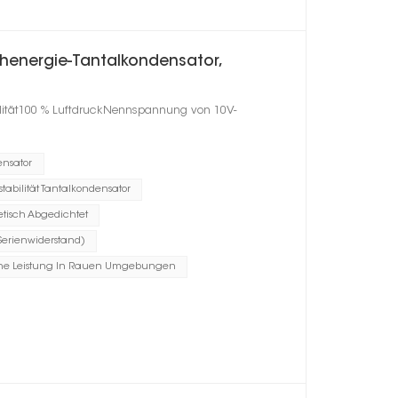
henergie-Tantalkondensator,
ilität100 % LuftdruckNennspannung von 10V-
ensator
tabilität Tantalkondensator
tisch Abgedichtet
Serienwiderstand)
he Leistung In Rauen Umgebungen