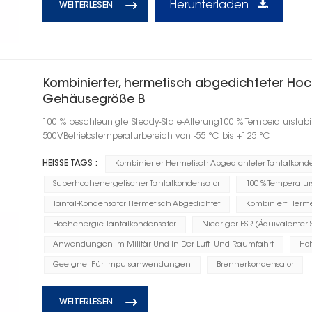
Herunterladen
WEITERLESEN
Kombinierter, hermetisch abgedichteter Hoc
Gehäusegröße B
100 % beschleunigte Steady-State-Alterung100 % Temperaturstab
500VBetriebstemperaturbereich von -55 °C bis +125 °C
HEISSE TAGS :
Kombinierter Hermetisch Abgedichteter Tantalkond
Superhochenergetischer Tantalkondensator
100 % Temperaturs
Tantal-Kondensator Hermetisch Abgedichtet
Kombiniert Herme
Hochenergie-Tantalkondensator
Niedriger ESR (Äquivalenter 
Anwendungen Im Militär Und In Der Luft- Und Raumfahrt
Ho
Geeignet Für Impulsanwendungen
Brennerkondensator
WEITERLESEN