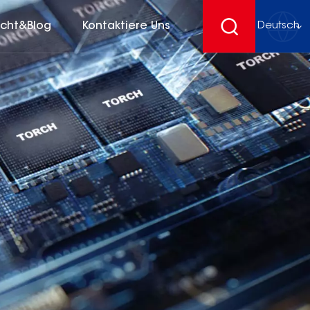
icht&Blog
Kontaktiere Uns
Deutsch
English
français
Deutsch
español
русский