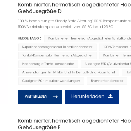
Kombinierter, hermetisch abgedichteter Hoc
Gehäusegröße D
100 % beschleunigte Steady-State-Alterung100 % Temperaturstab
500VBetriebstemperaturbereich von -55 °C bis +125 °C
HEISSE TAGS :
Kombinierter Hermetisch Abgedichteter Tantalkond
Superhochenergetischer Tantalkondensator
100 % Temperaturs
Tantal-Kondensator Hermetisch Abgedichtet
Kombiniert Herme
Hochenergie-Tantalkondensator
Niedriger ESR (Äquivalenter 
Anwendungen Im Militär Und In Der Luft- Und Raumfahrt
Ho
Geeignet Für Impulsanwendungen
Brennerkondensator
Herunterladen
WEITERLESEN
Kombinierter, hermetisch abgedichteter Hoc
Gehäusegröße E