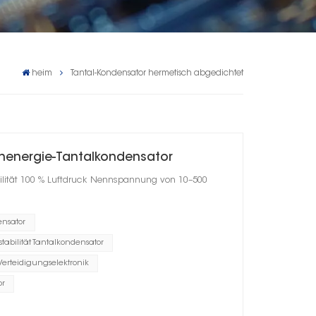
heim
Tantal-Kondensator hermetisch abgedichtet
henergie-Tantalkondensator
bilität 100 % Luftdruck Nennspannung von 10–500
ensator
tabilität Tantalkondensator
Verteidigungselektronik
or