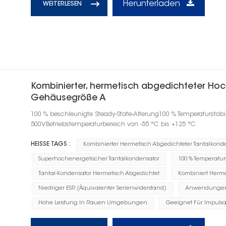
Herunterladen
WEITERLESEN
Kombinierter, hermetisch abgedichteter Hoc
Gehäusegröße A
100 % beschleunigte Steady-State-Alterung100 % Temperaturstab
500VBetriebstemperaturbereich von -55 °C bis +125 °C
HEISSE TAGS :
Kombinierter Hermetisch Abgedichteter Tantalkond
Superhochenergetischer Tantalkondensator
100 % Temperaturs
Tantal-Kondensator Hermetisch Abgedichtet
Kombiniert Herme
Niedriger ESR (Äquivalenter Serienwiderstand)
Anwendungen I
Hohe Leistung In Rauen Umgebungen
Geeignet Für Impul