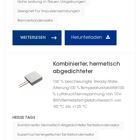
Hohe Leistung In Rauen Umgebungen
Geeignet Für Impulsanwendungen
Brennerkondensator
Herunterladen
WEITERLESEN
Kombinierter, hermetisch
abgedichteter
Hochenergie-
100 % beschleunigte Steady-State-
Tantalkondensator,
Alterung100 % Temperaturstabilität100
Gehäusegröße E
% LuftdruckNennspannung von 10V-
500VBetriebstemperaturbereich von
-55 °C bis +125 °C
HEISSE TAGS :
Kombinierter Hermetisch Abgedichteter Tantalkondensator
Superhochenergetischer Tantalkondensator