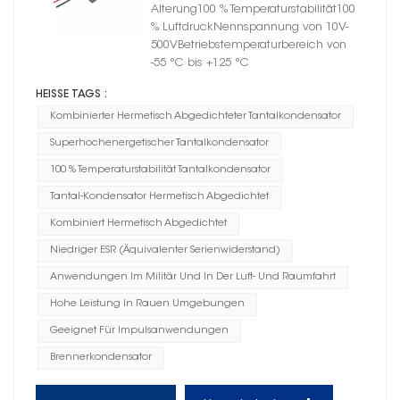
Tantalkondensator,
Alterung100 % Temperaturstabilität100
Gehäusegröße A
% LuftdruckNennspannung von 10V-
500VBetriebstemperaturbereich von
-55 °C bis +125 °C
HEISSE TAGS :
Kombinierter Hermetisch Abgedichteter Tantalkondensator
Superhochenergetischer Tantalkondensator
100 % Temperaturstabilität Tantalkondensator
Tantal-Kondensator Hermetisch Abgedichtet
Kombiniert Hermetisch Abgedichtet
Niedriger ESR (Äquivalenter Serienwiderstand)
Anwendungen Im Militär Und In Der Luft- Und Raumfahrt
Hohe Leistung In Rauen Umgebungen
Geeignet Für Impulsanwendungen
Brennerkondensator