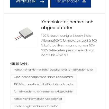
Herunterladen
WEITERLESEN
Kombinierter, hermetisch
abgedichteter
Hochenergie-
100 % beschleunigte Steady-State-
Tantalkondensator,
Alterung100 % Temperaturstabilität100
Gehäusegröße B
% LuftdruckNennspannung von 10V-
500VBetriebstemperaturbereich von
-55 °C bis +125 °C
HEISSE TAGS :
Kombinierter Hermetisch Abgedichteter Tantalkondensator
Superhochenergetischer Tantalkondensator
100 % Temperaturstabilität Tantalkondensator
Tantal-Kondensator Hermetisch Abgedichtet
Kombiniert Hermetisch Abgedichtet
Hochenergie-Tantalkondensator