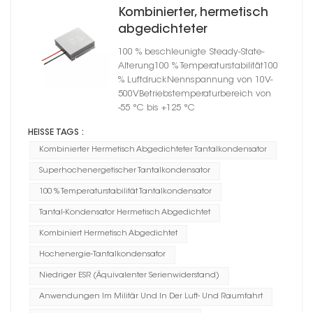
Kombinierter, hermetisch
abgedichteter
Hochenergie-
100 % beschleunigte Steady-State-
Tantalkondensator,
Alterung100 % Temperaturstabilität100
Gehäusegröße D
% LuftdruckNennspannung von 10V-
500VBetriebstemperaturbereich von
-55 °C bis +125 °C
HEISSE TAGS :
Kombinierter Hermetisch Abgedichteter Tantalkondensator
Superhochenergetischer Tantalkondensator
100 % Temperaturstabilität Tantalkondensator
Tantal-Kondensator Hermetisch Abgedichtet
Kombiniert Hermetisch Abgedichtet
Hochenergie-Tantalkondensator
Niedriger ESR (Äquivalenter Serienwiderstand)
Anwendungen Im Militär Und In Der Luft- Und Raumfahrt