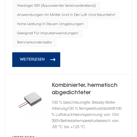
Niedriger ESR (Äquivalenter Serienwiderstand)
Anwendungen Im Militär Und In Der Luft- Und Raumfahrt
Hohe Leistung In Rauen Umgebungen
Geeignet Für Impulsanwendungen
Brennerkondensator
WEITERLESEN
Kombinierter, hermetisch
abgedichteter
Hochenergie-
100 % beschleunigte Steady-State-
Tantalkondensator,
Alterung100 % Temperaturstabilität100
Gehäusegröße C
% LuftdruckNennspannung von 10V-
500VBetriebstemperaturbereich von
-55 °C bis +125 °C