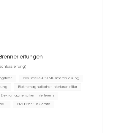
Brennerleitungen
schlussleitung)
gsfilter
Industrielle AC-EMI-Unterdrückung
itung
Elektromagnetischer Interferenzfilter
Elektromagnetischen Interferenz
odul
EMI-Filter Für Geräte