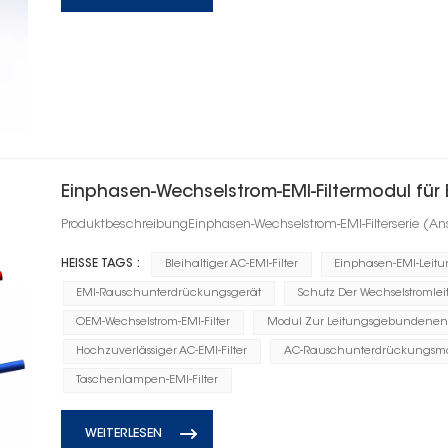
Einphasen-Wechselstrom-EMI-Filtermodul für 
ProduktbeschreibungEinphasen-Wechselstrom-EMI-Filterserie (An
HEISSE TAGS :
Bleihaltiger AC-EMI-Filter
Einphasen-EMI-Leitun
EMI-Rauschunterdrückungsgerät
Schutz Der Wechselstromle
OEM-Wechselstrom-EMI-Filter
Modul Zur Leitungsgebundenen 
Hochzuverlässiger AC-EMI-Filter
AC-Rauschunterdrückungsm
Taschenlampen-EMI-Filter
WEITERLESEN