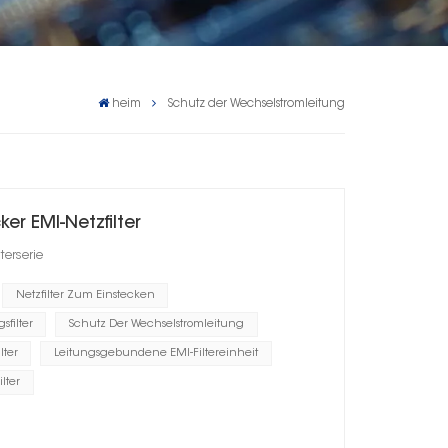
heim
Schutz der Wechselstromleitung
r EMI-Netzfilter
erserie
Netzfilter Zum Einstecken
filter
Schutz Der Wechselstromleitung
lter
Leitungsgebundene EMI-Filtereinheit
lter