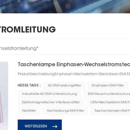
TROMLEITUNG
hselstromleitung"
Taschenlampe Einphasen-Wechselstromstecke
ProduktbeschreibungEinphasen-Wechselstrom-Steckdosen-EMI-Filt
HEISSE TAGS :
AC-EMI-Leistungsfilter
Einphasen-EMI-Filter
Industrielle AC-EMI-Unterdrückung
EMI-Rauschunterdrückungs
Elektromagnetischer Interferenzfilter
OEM-Wechselstrom-EMI-Fi
Netzfilter
Hochleistungs-EMI-Filter
Taschenlampen-EMI-Fi
WEITERLESEN