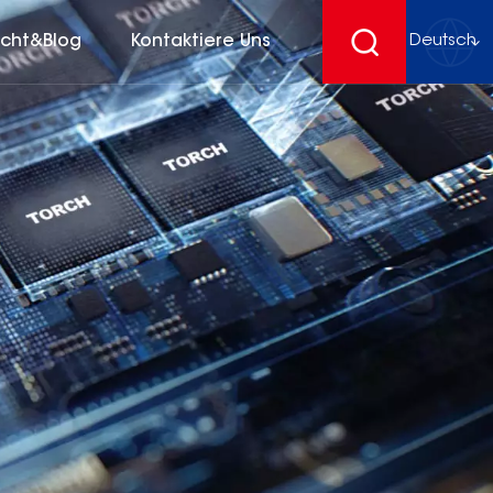
icht&Blog
Kontaktiere Uns
Deutsch
English
français
Deutsch
español
русский