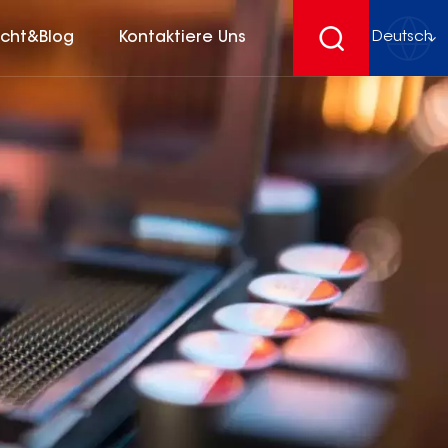
icht&Blog
Kontaktiere Uns
Deutsch
English
français
Deutsch
español
русский