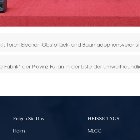
inkt: Torch Electron-Obstpflück- und Baumadoptionsveran
e Fabrik“ der Provinz Fujian in der Liste der umweltfreundl
Folgen Sie Uns
HEISSE TAGS
Heim
MLCC