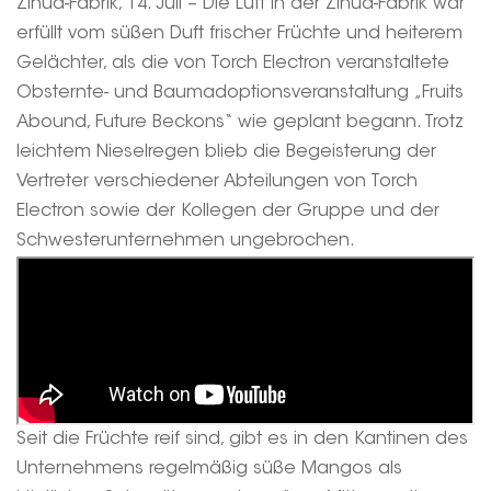
Zihua-Fabrik, 14. Juli – Die Luft in der Zihua-Fabrik war
erfüllt vom süßen Duft frischer Früchte und heiterem
Gelächter, als die von Torch Electron veranstaltete
Obsternte- und Baumadoptionsveranstaltung „Fruits
Abound, Future Beckons“ wie geplant begann. Trotz
leichtem Nieselregen blieb die Begeisterung der
Vertreter verschiedener Abteilungen von Torch
Electron sowie der Kollegen der Gruppe und der
Schwesterunternehmen ungebrochen.
Seit die Früchte reif sind, gibt es in den Kantinen des
Unternehmens regelmäßig süße Mangos als