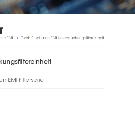
T
erie EML
Torch Einphasen-EMI-Unterdrückungsfiltereinheit
ungsfiltereinheit
-EMI-Filterserie