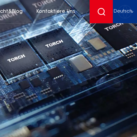
icht&Blog
Kontaktiere Uns
Deutsch
English
français
Deutsch
español
русский