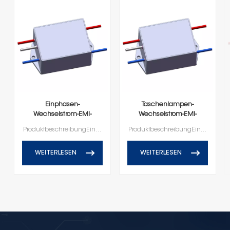
Einphasen-
Taschenlampen-
Wechselstrom-EMI-
Wechselstrom-EMI-
Filtermodul für
Rauschunterdrückungs-
ProduktbeschreibungEinphasen-Wechselstrom-EMI-Filterserie (Anschlussleitung)
ProduktbeschreibungEinphasen-Wechselstrom-EMI-Filterserie
Brennerleitungen
Bleifilter
WEITERLESEN
WEITERLESEN