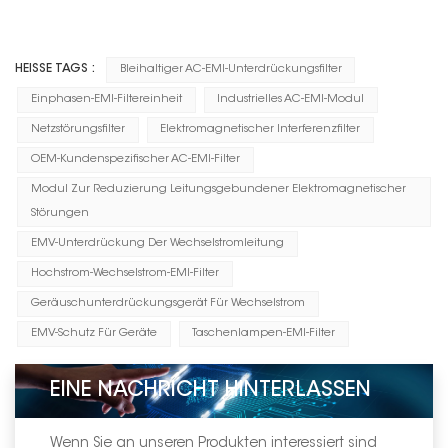
HEISSE TAGS :
Bleihaltiger AC-EMI-Unterdrückungsfilter
Einphasen-EMI-Filtereinheit
Industrielles AC-EMI-Modul
Netzstörungsfilter
Elektromagnetischer Interferenzfilter
OEM-Kundenspezifischer AC-EMI-Filter
Modul Zur Reduzierung Leitungsgebundener Elektromagnetischer
Störungen
EMV-Unterdrückung Der Wechselstromleitung
Hochstrom-Wechselstrom-EMI-Filter
Geräuschunterdrückungsgerät Für Wechselstrom
EMV-Schutz Für Geräte
Taschenlampen-EMI-Filter
EINE NACHRICHT HINTERLASSEN
Wenn Sie an unseren Produkten interessiert sind