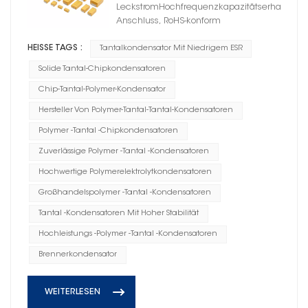
LeckstromHochfrequenzkapazitätserhaltungBle
Anschluss, RoHS-konform
HEISSE TAGS :
Tantalkondensator Mit Niedrigem ESR
Solide Tantal-Chipkondensatoren
Chip-Tantal-Polymer-Kondensator
Hersteller Von Polymer-Tantal-Tantal-Kondensatoren
Polymer -Tantal -Chipkondensatoren
Zuverlässige Polymer -Tantal -Kondensatoren
Hochwertige Polymerelektrolytkondensatoren
Großhandelspolymer -Tantal -Kondensatoren
Tantal -Kondensatoren Mit Hoher Stabilität
Hochleistungs -Polymer -Tantal -Kondensatoren
Brennerkondensator
WEITERLESEN