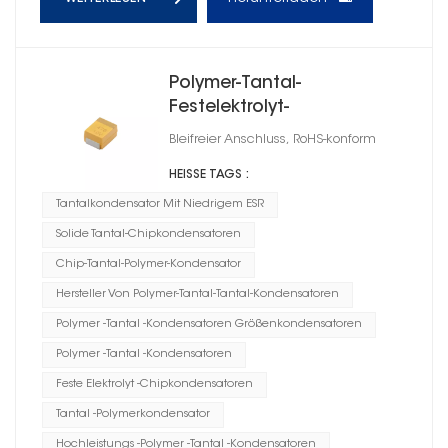
Polymer-Tantal-
Festelektrolyt-
Chipkondensator,
Bleifreier Anschluss, RoHS-konform
Gehäusegröße B
HEISSE TAGS :
Tantalkondensator Mit Niedrigem ESR
Solide Tantal-Chipkondensatoren
Chip-Tantal-Polymer-Kondensator
Hersteller Von Polymer-Tantal-Tantal-Kondensatoren
Polymer -Tantal -Kondensatoren Größenkondensatoren
Polymer -Tantal -Kondensatoren
Feste Elektrolyt -Chipkondensatoren
Tantal -Polymerkondensator
Hochleistungs -Polymer -Tantal -Kondensatoren