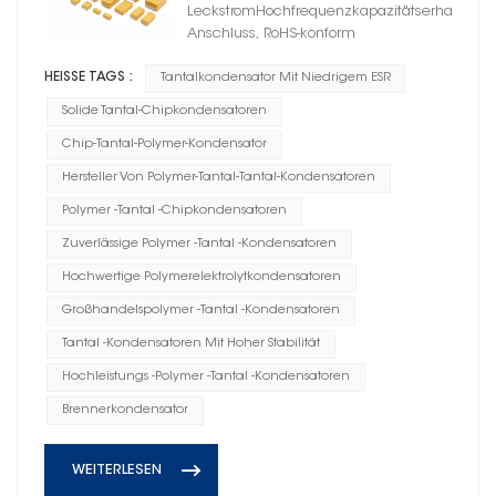
LeckstromHochfrequenzkapazitätserhaltungBle
Anschluss, RoHS-konform
HEISSE TAGS :
Tantalkondensator Mit Niedrigem ESR
Solide Tantal-Chipkondensatoren
Chip-Tantal-Polymer-Kondensator
Hersteller Von Polymer-Tantal-Tantal-Kondensatoren
Polymer -Tantal -Chipkondensatoren
Zuverlässige Polymer -Tantal -Kondensatoren
Hochwertige Polymerelektrolytkondensatoren
Großhandelspolymer -Tantal -Kondensatoren
Tantal -Kondensatoren Mit Hoher Stabilität
Hochleistungs -Polymer -Tantal -Kondensatoren
Brennerkondensator
WEITERLESEN