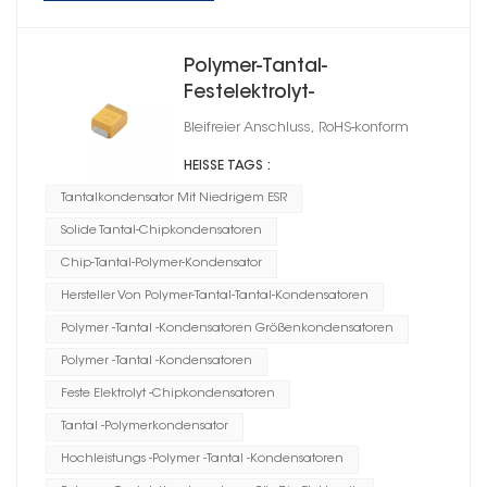
Polymer-Tantal-
Festelektrolyt-
Chipkondensator,
Bleifreier Anschluss, RoHS-konform
Gehäusegröße B
HEISSE TAGS :
Tantalkondensator Mit Niedrigem ESR
Solide Tantal-Chipkondensatoren
Chip-Tantal-Polymer-Kondensator
Hersteller Von Polymer-Tantal-Tantal-Kondensatoren
Polymer -Tantal -Kondensatoren Größenkondensatoren
Polymer -Tantal -Kondensatoren
Feste Elektrolyt -Chipkondensatoren
Tantal -Polymerkondensator
Hochleistungs -Polymer -Tantal -Kondensatoren