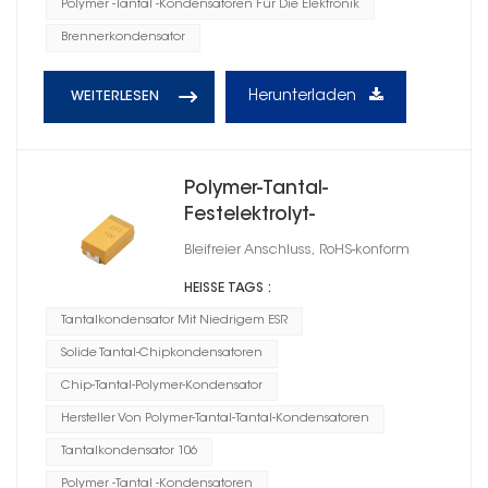
Polymer -Tantal -Kondensatoren Für Die Elektronik
Brennerkondensator
Herunterladen
WEITERLESEN
Polymer-Tantal-
Festelektrolyt-
Chipkondensatorgehäuse,
Bleifreier Anschluss, RoHS-konform
Größe C
HEISSE TAGS :
Tantalkondensator Mit Niedrigem ESR
Solide Tantal-Chipkondensatoren
Chip-Tantal-Polymer-Kondensator
Hersteller Von Polymer-Tantal-Tantal-Kondensatoren
Tantalkondensator 106
Polymer -Tantal -Kondensatoren