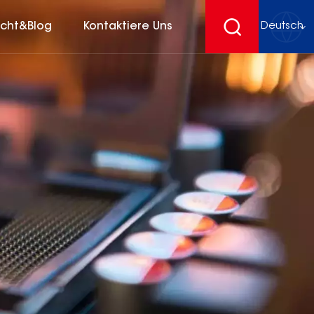
icht&Blog
Kontaktiere Uns
Deutsch
English
français
Deutsch
español
русский