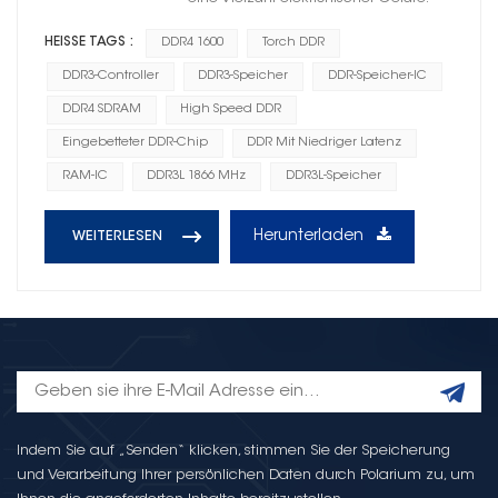
HEISSE TAGS :
DDR4 1600
Torch DDR
DDR3-Controller
DDR3-Speicher
DDR-Speicher-IC
DDR4 SDRAM
High Speed ​​DDR
Eingebetteter DDR-Chip
DDR Mit Niedriger Latenz
RAM-IC
DDR3L 1866 MHz
DDR3L-Speicher
Herunterladen
WEITERLESEN
Indem Sie auf „Senden“ klicken, stimmen Sie der Speicherung
und Verarbeitung Ihrer persönlichen Daten durch Polarium zu, um