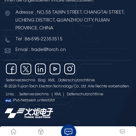
Ihnen die angeforderten Inhalte bereitzustellen.
Adresse : NO.58 TAIXIN STREET, CHANGTAI STREET,
LICHENG DISTRICT, QUANZHOU CITY, FUJIAN
PROVINCE, CHINA
Tel :86-595-22353515
Email : trade@torch.cn
Seitenverzeichnis
Blog
XML
Datenschutzrichtlinie
© 2026 Fujian Torch Electron Technology Co., Ltd .Alle Rechte vorbehalten .
Links :
Seitenverzeichnis
|
XML
|
Datenschutzrichtlinie
IPv6-Netzwerk unterstützt