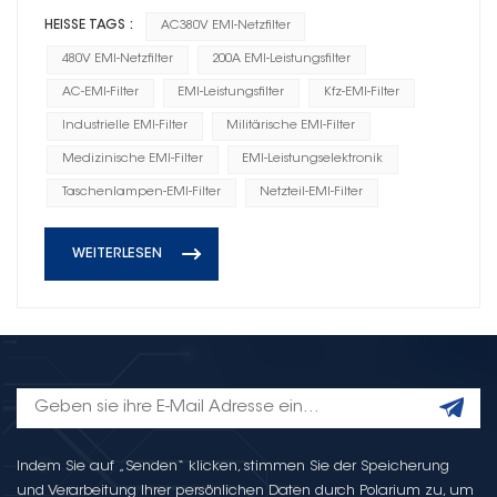
HEISSE TAGS :
AC380V EMI-Netzfilter
480V EMI-Netzfilter
200A EMI-Leistungsfilter
AC-EMI-Filter
EMI-Leistungsfilter
Kfz-EMI-Filter
Industrielle EMI-Filter
Militärische EMI-Filter
Medizinische EMI-Filter
EMI-Leistungselektronik
Taschenlampen-EMI-Filter
Netzteil-EMI-Filter
WEITERLESEN
Indem Sie auf „Senden“ klicken, stimmen Sie der Speicherung
und Verarbeitung Ihrer persönlichen Daten durch Polarium zu, um