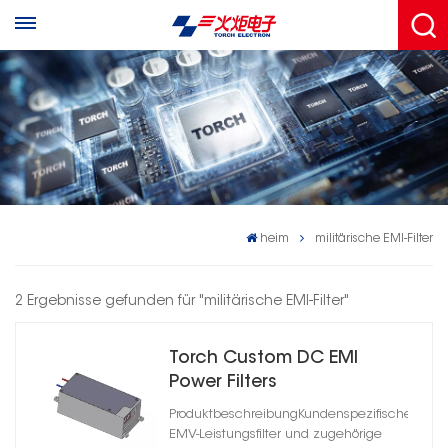
heim
militärische EMI-Filter
2 Ergebnisse gefunden für "militärische EMI-Filter"
Torch Custom DC EMI
Power Filters
HD1D100020R0T(A)-XY02
ProduktbeschreibungKundenspezifische
EMV-Leistungsfilter und zugehörige