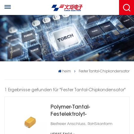
heim
Fester Tantal-Chipkondensator
1 Ergebnisse gefunden für "Fester Tantal-Chipkondensator"
Polymer-Tantal-
Festelektrolyt-
Chipkondensator,
Bleifreier Anschluss, RoHS-konform
Gehäusegröße E