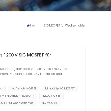
heim
SiC-MOSFET für Wechselrichter
 1200 V SiC MOSFET für
es Spannungsbereiche von 650 V bis 1700 V ab und
chtern, Motorantrieben, USV-Netzteilen und
id
Sic Trench MOSFET
Mikrochip SIC MOSFET
T Mit Niedrigem RDS(on)
1200V SiC FET
OSFET Für Wechselrichter
SiC-MOSFET