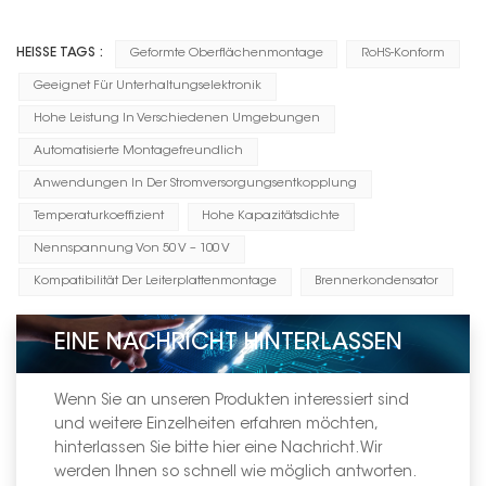
--------------------
HEISSE TAGS :
Geformte Oberflächenmontage
RoHS-Konform
Geeignet Für Unterhaltungselektronik
Hohe Leistung In Verschiedenen Umgebungen
Automatisierte Montagefreundlich
Anwendungen In Der Stromversorgungsentkopplung
Temperaturkoeffizient
Hohe Kapazitätsdichte
Nennspannung Von 50 V – 100 V
Kompatibilität Der Leiterplattenmontage
Brennerkondensator
EINE NACHRICHT HINTERLASSEN
Wenn Sie an unseren Produkten interessiert sind
und weitere Einzelheiten erfahren möchten,
hinterlassen Sie bitte hier eine Nachricht. Wir
werden Ihnen so schnell wie möglich antworten.