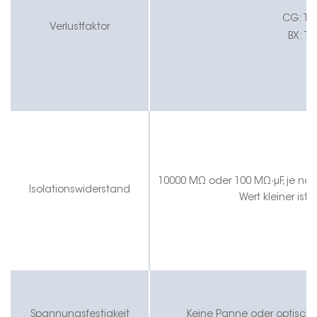
CG
:
Tg
Verlustfaktor
BX:
Tg
10000 MΩ oder 100 MΩ
·
μF, je n
Isolationswiderstand
Wert kleiner ist
Spannungsfestigkeit
Keine Panne oder optisch