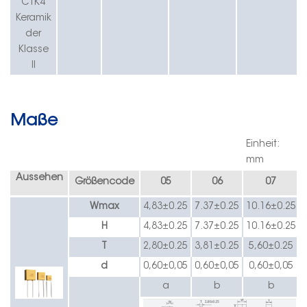
CT
K
4
Keramik
der
Klasse
II
Maße
Einheit:
mm
Aussehen
Größencode
05
06
07
W
max
4,83
±0.
2
5
7.37
±0.
2
5
10.16
±0.
2
5
H
4,83
±0.
2
5
7.37
±0.
2
5
10.16
±0.
2
5
T
2,80
±0.
2
5
3,81
±0.
2
5
5,60
±0.
2
5
d
0,60
±0,05
0,60
±0,05
0,60
±0,05
a
b
b