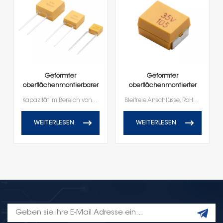
Geformter
Geformter
oberflächenmontierbarer
oberflächenmontierter
Keramikkondensator mit
Keramikkondensator
Kapazität im Bereich von 0,5 pF bis 1,0μFNennspannung von 50V - 100V
Bleifreie Anschlüsse, RoHS- und Reach-konform
radialen Anschlüssen
WEITERLESEN
WEITERLESEN