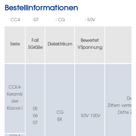
Bestellinformationen
CC4
-
07
-
CG
-
50V
Fall
Bewertet
Serie
Dielektrikum
S
Größe
V
Spannung
CC
K
4-
Keramik
Die 
der
Ziffern
vertret
Klasse I
05
CG
Dritte
Zif
06
50V
100V
BX
07
1