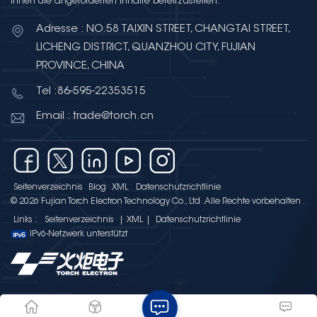
Ihnen die angeforderten Inhalte bereitzustellen.
Adresse : NO.58 TAIXIN STREET, CHANGTAI STREET,
LICHENG DISTRICT, QUANZHOU CITY, FUJIAN
PROVINCE, CHINA
Tel :86-595-22353515
Email : trade@torch.cn
Seitenverzeichnis
Blog
XML
Datenschutzrichtlinie
© 2026 Fujian Torch Electron Technology Co., Ltd .Alle Rechte vorbehalten .
Links :
Seitenverzeichnis
|
XML
|
Datenschutzrichtlinie
IPv6-Netzwerk unterstützt