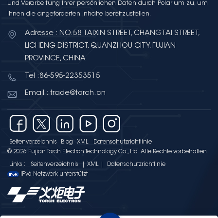
und Verarbeitung Ihrer persönlichen Daten durch Polarium zu, um
erfordert.In KI-Systemen werden Kon
Ihnen die angeforderten Inhalte bereitzustellen.
häufig zur Leistungsfilterung, Entkop
Energiespeicherung eingesetzt, um e
Adresse : NO.58 TAIXIN STREET, CHANGTAI STREET,
stabilen Betrieb und eine verbesserte
LICHENG DISTRICT, QUANZHOU CITY, FUJIAN
Systemzuverlässigkeit zu
PROVINCE, CHINA
gewährleisten. Integrierte Schaltkreis
Zentrum der KI-ComputerIntegrierte Sc
Tel :86-595-22353515
(ICs) bilden das rechnerische Rückgr
Email : trade@torch.cn
künstlichen Intelligenz. CPUs, GPUs, KI-
Beschleuniger und System-on-Chip-L
führen komplexe Algorithmen und um
Datenverarbeitungen aus.Fortschritte 
Seitenverzeichnis
Blog
XML
Datenschutzrichtlinie
Design ermöglichen eine höhere Rec
© 2026 Fujian Torch Electron Technology Co., Ltd .Alle Rechte vorbehalten .
verbesserte Energieeffizienz und skalie
Links :
Seitenverzeichnis
|
XML
|
Datenschutzrichtlinie
Implementierung von der Cloud bis 
IPv6-Netzwerk unterstützt
Edge. Logikbausteine ​​zur Ermöglichu
intelligenter
EntscheidungsprozesseLogikbausteine 
unterstützen die Steuerlogik, das Dat