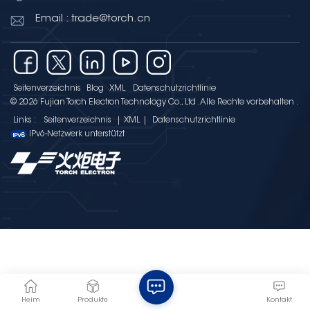
Email : trade@torch.cn
Seitenverzeichnis
Blog
XML
Datenschutzrichtlinie
© 2026 Fujian Torch Electron Technology Co., Ltd .Alle Rechte vorbehalten .
Links :
Seitenverzeichnis
|
XML
|
Datenschutzrichtlinie
IPv6-Netzwerk unterstützt
Heim
Produkte
Kontakt