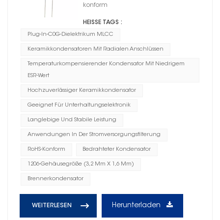
konform
HEISSE TAGS :
Plug-In-C0G-Dielektrikum MLCC
Keramikkondensatoren Mit Radialen Anschlüssen
Temperaturkompensierender Kondensator Mit Niedrigem
ESR-Wert
Hochzuverlässiger Keramikkondensator
Geeignet Für Unterhaltungselektronik
Langlebige Und Stabile Leistung
Anwendungen In Der Stromversorgungsfilterung
RoHS-Konform
Bedrahteter Kondensator
1206-Gehäusegröße (3,2 Mm X 1,6 Mm)
Brennerkondensator
Herunterladen
WEITERLESEN