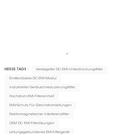
HEISSE TAGS :
Versiegelter DC-EMI-Unterdrückungsfilter
Einsteckbares DC-EMI-Modul
Industrieller Geräuschreduzierungsfilter
Hochstrom-EMI-Filtereinheit
EMV-Schutz Für Gleichstromleitungen
Elektromagnetischer Interferenzfilter
OEM DC EMI-Filterlösungen
Leitungsgebundenes EMI-Filtergerät